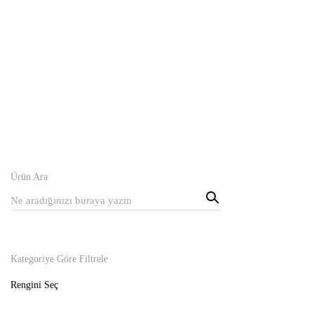
Lacivert Fincan Tabağı
50,00
120,00
₺
₺
Ürün Ara
Sear
Aranan:
ch
Kategoriye Göre Filtrele
Rengini Seç